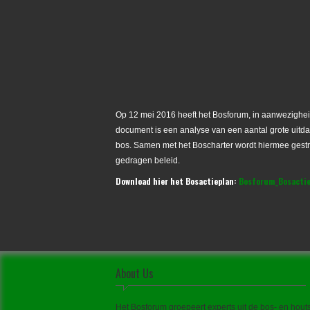
Op 12 mei 2016 heeft het Bosforum, in aanwezigheid
document is een analyse van een aantal grote uit
bos. Samen met het Boscharter wordt hiermee gest
gedragen beleid.
Download hier het Bosactieplan:
Bosforum_Bosactie
About Us
Het Bosforum groepeert experts uit de bos- en houts