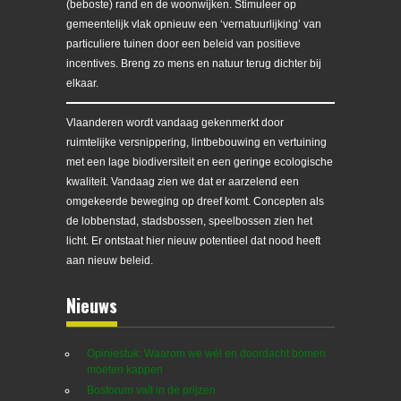
(beboste) rand en de woonwijken. Stimuleer op
gemeentelijk vlak opnieuw een ‘vernatuurlijking’ van
particuliere tuinen door een beleid van positieve
incentives. Breng zo mens en natuur terug dichter bij
elkaar.
Vlaanderen wordt vandaag gekenmerkt door
ruimtelijke versnippering, lintbebouwing en vertuining
met een lage biodiversiteit en een geringe ecologische
kwaliteit. Vandaag zien we dat er aarzelend een
omgekeerde beweging op dreef komt. Concepten als
de lobbenstad, stadsbossen, speelbossen zien het
licht. Er ontstaat hier nieuw potentieel dat nood heeft
aan nieuw beleid.
Nieuws
Opiniestuk: Waarom we wél en doordacht bomen
moeten kappen
Bosforum valt in de prijzen