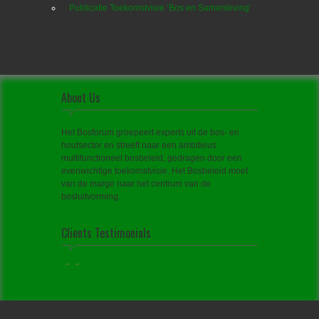
Publicatie Toekomstvisie ‘Bos en Samenleving’
About Us
Het Bosforum groepeert experts uit de bos- en
houtsector en streeft naar een ambitieus
multifunctioneel bosbeleid, gedragen door een
evenwichtige toekomstvisie. Het Bosbeleid moet
van de marge naar het centrum van de
besluitvorming.
Clients Testimonials