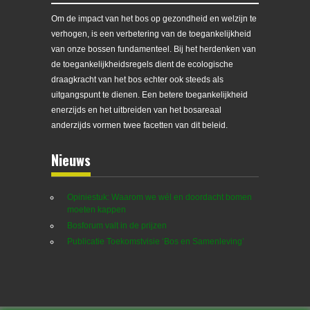
Om de impact van het bos op gezondheid en welzijn te
verhogen, is een verbetering van de toegankelijkheid
van onze bossen fundamenteel. Bij het herdenken van
de toegankelijkheidsregels dient de ecologische
draagkracht van het bos echter ook steeds als
uitgangspunt te dienen. Een betere toegankelijkheid
enerzijds en het uitbreiden van het bosareaal
anderzijds vormen twee facetten van dit beleid.
Nieuws
Opiniestuk: Waarom we wél en doordacht bomen
moeten kappen
Bosforum valt in de prijzen
Publicatie Toekomstvisie ‘Bos en Samenleving’