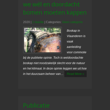
we wél en doordacht
bomen moeten kappen
2020
|
1 reactie
| Categories:
Geen categorie
Boskap in
Vlaanderen is
vaak
aanleiding
voor commotie
bij de publieke opinie. Toch is weldoordachte
boskap niet noodzakelijk slecht voor de natuur
en het klimaat. In deze opinie leggen we uit hoe
in het duurzaam beheer van…
Read More »
Publicatie