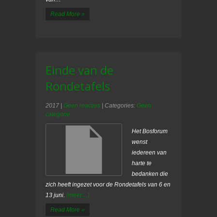
Read More »
Einde van de
Rondetafels
2017
|
Geen reacties
| Categories:
Geen
categorie
Het Bosforum
wenst
iedereen van
harte te
bedanken die
zich heeft ingezet voor de Rondetafels van 6 en
13 juni.
(meer…)
Read More »