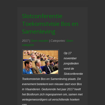
Slotconferentie
Toekomstvisie Bos en
Samenleving
2017
|
Geen reacties
| Categories:
Geen
categorie
Op 17
november
jongstleden
vond de
Slotconferentie
Toekomstvisie Bos en Samenleving plaats. Dit
evenement betekent een nieuwe start voor Bos
in Vlaanderen. Gedurende het jaar 2017 heeft
het Bosforum zich ingespannen om, samen met
vertegenwoordigers uit verschillende hoeken
van…